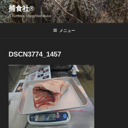
コ
捕食社®
ン
A hunter's slaughterhouse
テ
ン
ツ
メニュー
へ
ス
キ
DSCN3774_1457
ッ
プ