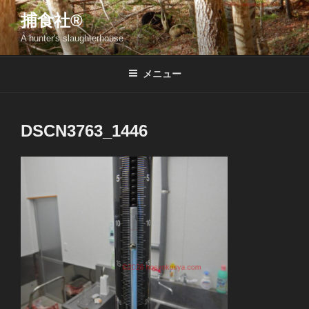
コ
捕食社®
ン
A hunter's slaughterhouse
テ
ン
ツ
メニュー
へ
ス
キ
DSCN3763_1446
ッ
プ