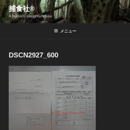
コ
捕食社®
ン
A hunter's slaughterhouse
テ
ン
ツ
メニュー
へ
ス
キ
DSCN2927_600
ッ
プ