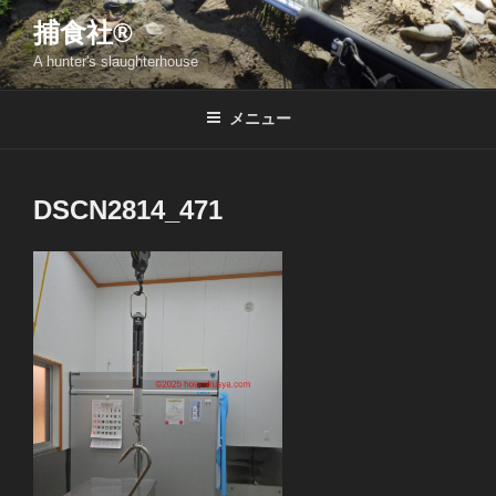
コ
捕食社®
ン
A hunter's slaughterhouse
テ
ン
ツ
メニュー
へ
ス
キ
DSCN2814_471
ッ
プ