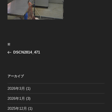
投
前
前
稿
の
DSCN2814_471
ナ
投
ビ
稿
ゲ
ー
アーカイブ
シ
2026年3月
(1)
ョ
ン
2026年1月
(3)
2025年12月
(1)