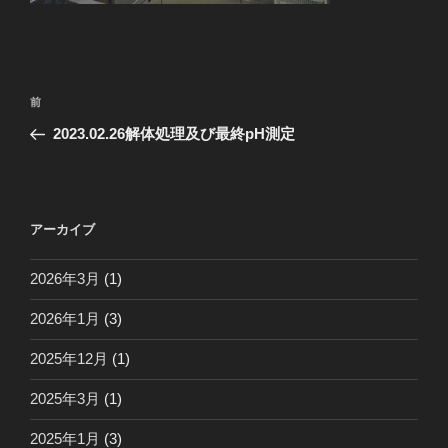
投
前
前
稿
の
2023.02.26解体処理及び最終pH測定
ナ
投
ビ
稿
ゲ
ー
アーカイブ
シ
2026年3月
(1)
ョ
ン
2026年1月
(3)
2025年12月
(1)
2025年3月
(1)
2025年1月
(3)