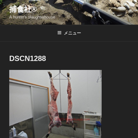
コ
捕食社®
ン
A hunter's slaughterhouse
テ
ン
ツ
メニュー
へ
ス
キ
DSCN1288
ッ
プ