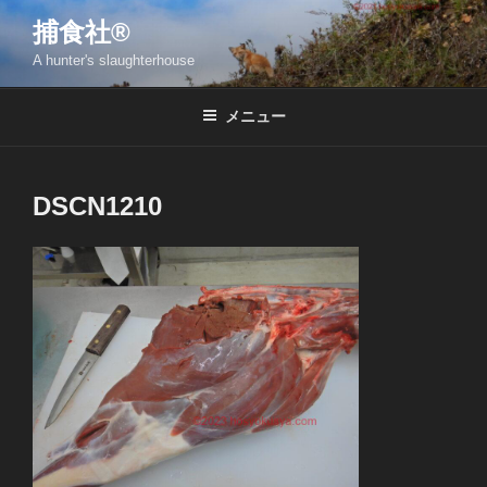
コ
捕食社®
ン
A hunter's slaughterhouse
テ
ン
ツ
メニュー
へ
ス
キ
DSCN1210
ッ
プ