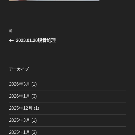
投
前
前
稿
の
2023.01.28脱骨処理
ナ
投
ビ
稿
ゲ
ー
アーカイブ
シ
2026年3月
(1)
ョ
ン
2026年1月
(3)
2025年12月
(1)
2025年3月
(1)
2025年1月
(3)