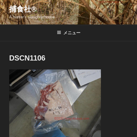
コ
捕食社®
ン
A hunter's slaughterhouse
テ
ン
ツ
メニュー
へ
ス
キ
DSCN1106
ッ
プ