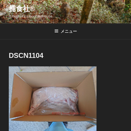
コ
捕食社®
ン
A hunter's slaughterhouse
テ
ン
ツ
メニュー
へ
ス
キ
DSCN1104
ッ
プ