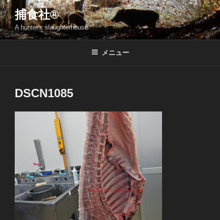
コ
捕食社®
ン
A hunter's slaughterhouse
テ
ン
ツ
メニュー
へ
ス
キ
DSCN1085
ッ
プ