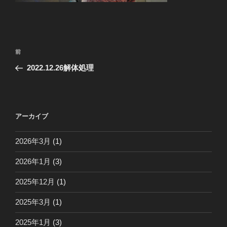
投
前
前
稿
の
2022.12.26解体処理
ナ
投
ビ
稿
ゲ
ー
アーカイブ
シ
2026年3月
(1)
ョ
ン
2026年1月
(3)
2025年12月
(1)
2025年3月
(1)
2025年1月
(3)