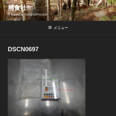
コ
捕食社®
ン
A hunter's slaughterhouse
テ
ン
ツ
メニュー
へ
ス
キ
DSCN0697
ッ
プ