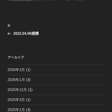
投
前
前
稿
の
2022.04.06捕獲
ナ
投
ビ
稿
ゲ
ー
アーカイブ
シ
2026年3月
(1)
ョ
ン
2026年1月
(3)
2025年12月
(1)
2025年3月
(1)
2025年1月
(3)