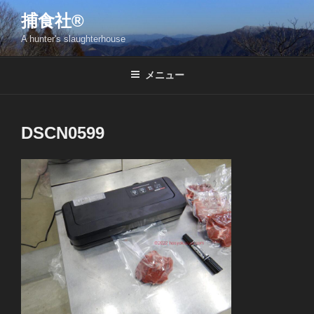
コ
捕食社®
ン
A hunter's slaughterhouse
テ
ン
ツ
メニュー
へ
ス
キ
DSCN0599
ッ
プ