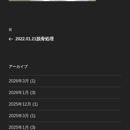
投
前
前
稿
の
2022.01.21脱骨処理
ナ
投
ビ
稿
ゲ
ー
アーカイブ
シ
2026年3月
(1)
ョ
ン
2026年1月
(3)
2025年12月
(1)
2025年3月
(1)
2025年1月
(3)