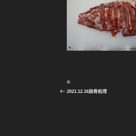
投
前
前
稿
の
2021.12.16脱骨処理
投
ナ
稿
ビ
ゲ
ー