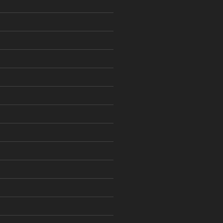
)
)
)
)