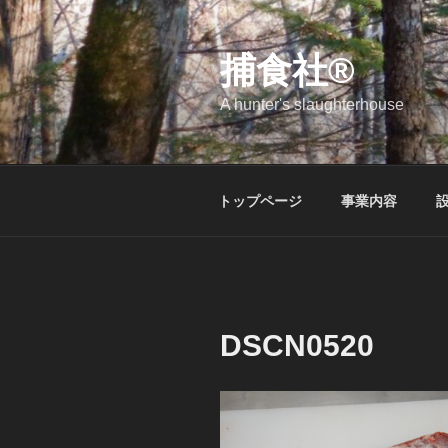
コ
ン
テ
捕食社®
ン
A hunter's slaughterhouse
ツ
へ
ス
キ
トップページ
事業内容
ッ
プ
DSCN0520