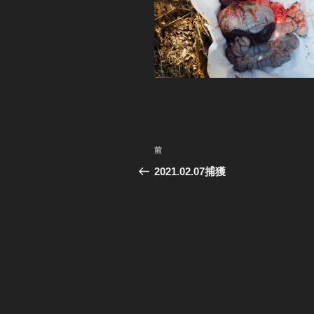
投
前
前
稿
の
2021.02.07捕獲
投
ナ
稿
ビ
ゲ
ー
シ