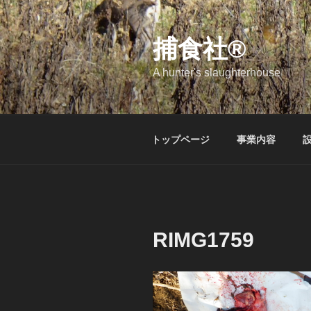
コ
ン
テ
捕食社®
ン
A hunter's slaughterhouse
ツ
へ
ス
キ
トップページ
事業内容
ッ
プ
RIMG1759