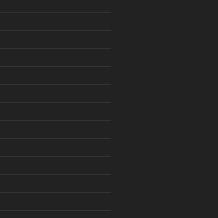
)
)
)
)