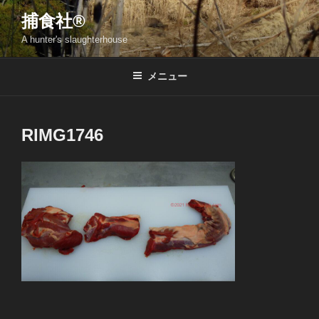
コ
捕食社®
ン
A hunter's slaughterhouse
テ
ン
ツ
メニュー
へ
ス
キ
RIMG1746
ッ
プ