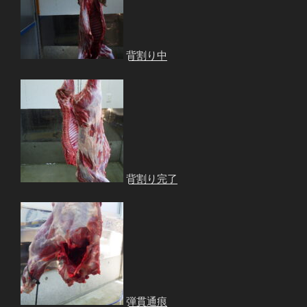
背割り中
背割り完了
弾貫通痕