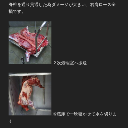
脊椎を通り貫通した為ダメージが大きい、右肩ロース全
損です。
２次処理室へ搬送
冷蔵庫で一晩寝かせて水を切りま
す