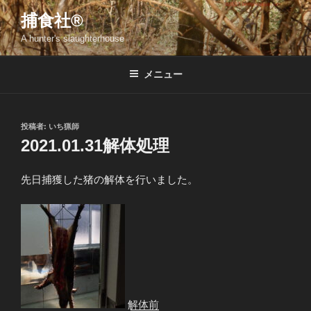
コ
捕食社®
ン
A hunter's slaughterhouse
テ
ン
ツ
メニュー
へ
ス
キ
投
投稿者:
いち猟師
稿
ッ
2021.01.31解体処理
日:
プ
先日捕獲した猪の解体を行いました。
解体前