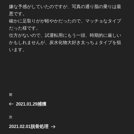
嫌な予感がしていたのですが、写真の通り脂の乗りは最
悪です。
確かに足取りがが軽やかだったので、マッチョなタイプ
だった様です。
仕方がないので、試運転用にもう一頭、時期的に厳しい
かもしれませんが、炭水化物大好き太っちょタイプを狙
います。
投
前
前
稿
の
2021.01.29捕獲
ナ
投
ビ
稿
次
次
ゲ
の
2021.02.01脱骨処理
投
ー