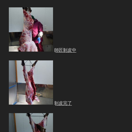
師匠剝皮中
剝皮完了