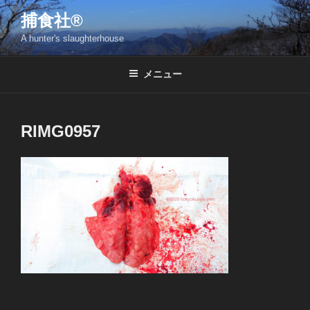
コ
捕食社®
ン
A hunter's slaughterhouse
テ
ン
ツ
メニュー
へ
ス
キ
RIMG0957
ッ
プ