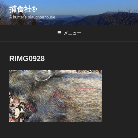
コ
捕食社®
ン
A hunter's slaughterhouse
テ
ン
ツ
メニュー
へ
ス
キ
RIMG0928
ッ
プ