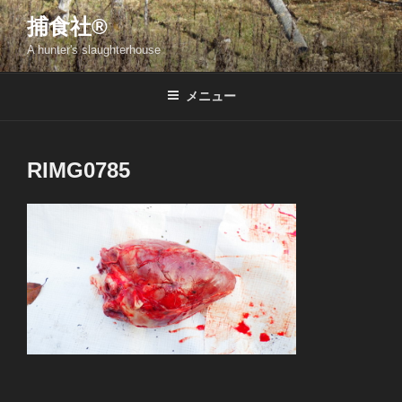
コ
捕食社®
ン
A hunter's slaughterhouse
テ
ン
ツ
メニュー
へ
ス
キ
RIMG0785
ッ
プ